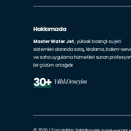
Hakkımızda
Master Water Jet
, yüksek basınçlı su jeti
sistemleri alanında satış, kiralama, bakım-serv
ve saha uygulama hizmetleri sunan profesyon
bir çözüm ortağıdır.
30+
YıllıkDeneyim
© 2026 | Tüm Hakları Saklıdır
Gizlilik Politikası
KVKK 