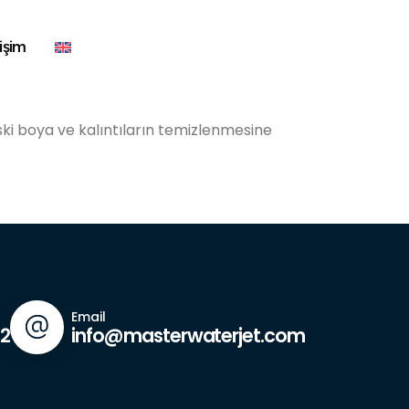
işim
 eski boya ve kalıntıların temizlenmesine
Email
42
info@masterwaterjet.com